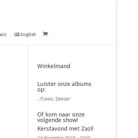
act
English
Winkelmand
Luister onze albums
op:
,
iTunes
,
Deezer
Of kom naar onze
volgende show!
Kerstavond met Zazí!
24 december 20:15
-
22:00