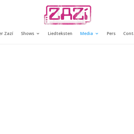
r Zazí
Shows
Liedteksten
Media
Pers
Cont