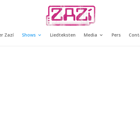
r Zazí
Shows
Liedteksten
Media
Pers
Cont