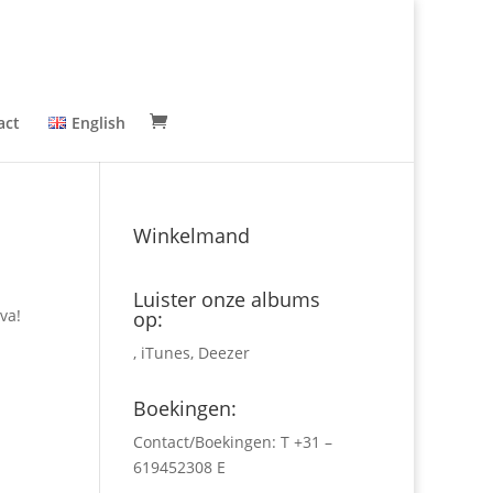
act
English
Winkelmand
Luister onze albums
va!
op:
,
iTunes
,
Deezer
Boekingen:
Contact/Boekingen: T +31 –
619452308 E