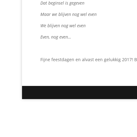
Dat beginsel is gegeven
Maar we blijven nog wel even
We blijven nog wel even
Even, nog even…
Fijne feestdagen en alvast een gelukkig 2017!