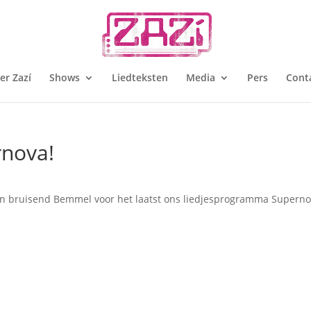
er Zazí
Shows
Liedteksten
Media
Pers
Cont
rnova!
in bruisend Bemmel voor het laatst ons liedjesprogramma Superno